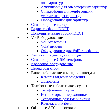
для гарнитур
Амбушюры для операторских гарнитур
Cпикерфоны для конференций,
усилители для гарнитур
Оборудование для гарнитур
Стационарные телефоны
Радиотелефоны DECT
Дополнительные трубки DECT
VoIP оборудование
VoIP-телефоны
VoIP-шлюзы
Оборудование для VoIP телефонов
Аксессуары для радиостанций
Стационарные GSM телефоны
Кроссовое оборудование
Детекторы отбоя
Видеонаблюдение и контроль доступа
Камеры видеонаблюдения
Домофоны
Телефонные кабели и аксессуары
Телефонные шнуры
Коннекторы и переходники
Телефонные розетки и вилки
Крепеж для кабеля
Офисные АТС аналоговые