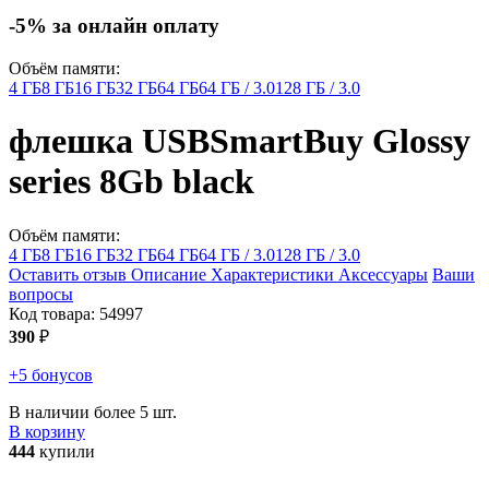
-5% за онлайн оплату
Объём памяти:
4 ГБ
8 ГБ
16 ГБ
32 ГБ
64 ГБ
64 ГБ / 3.0
128 ГБ / 3.0
флешка USB
SmartBuy Glossy
series 8Gb
black
Объём памяти:
4 ГБ
8 ГБ
16 ГБ
32 ГБ
64 ГБ
64 ГБ / 3.0
128 ГБ / 3.0
Оставить отзыв
Описание
Характеристики
Аксессуары
Ваши
вопросы
Код товара:
54997
390
₽
+5 бонусов
В наличии более 5 шт.
В корзину
444
купили