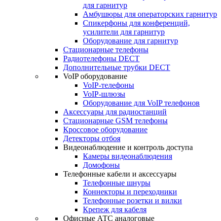
для гарнитур
Амбушюры для операторских гарнитур
Cпикерфоны для конференций,
усилители для гарнитур
Оборудование для гарнитур
Стационарные телефоны
Радиотелефоны DECT
Дополнительные трубки DECT
VoIP оборудование
VoIP-телефоны
VoIP-шлюзы
Оборудование для VoIP телефонов
Аксессуары для радиостанций
Стационарные GSM телефоны
Кроссовое оборудование
Детекторы отбоя
Видеонаблюдение и контроль доступа
Камеры видеонаблюдения
Домофоны
Телефонные кабели и аксессуары
Телефонные шнуры
Коннекторы и переходники
Телефонные розетки и вилки
Крепеж для кабеля
Офисные АТС аналоговые