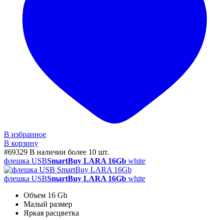
В избранное
В корзину
#69329
В наличии более 10 шт.
флешка USB
SmartBuy LARA 16Gb
white
флешка USB
SmartBuy LARA 16Gb
white
Объем 16 Gb
Малый размер
Яркая расцветка