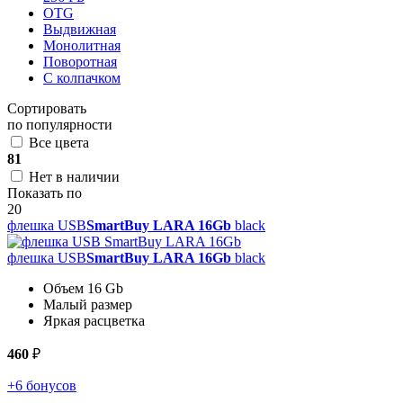
OTG
Выдвижная
Монолитная
Поворотная
С колпачком
Сортировать
по популярности
Все цвета
81
Нет в наличии
Показать по
20
флешка USB
SmartBuy LARA 16Gb
black
флешка USB
SmartBuy LARA 16Gb
black
Объем 16 Gb
Малый размер
Яркая расцветка
460
₽
+6 бонусов