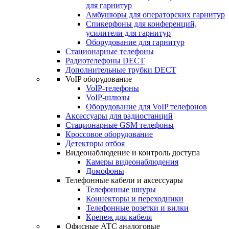
для гарнитур
Амбушюры для операторских гарнитур
Cпикерфоны для конференций,
усилители для гарнитур
Оборудование для гарнитур
Стационарные телефоны
Радиотелефоны DECT
Дополнительные трубки DECT
VoIP оборудование
VoIP-телефоны
VoIP-шлюзы
Оборудование для VoIP телефонов
Аксессуары для радиостанций
Стационарные GSM телефоны
Кроссовое оборудование
Детекторы отбоя
Видеонаблюдение и контроль доступа
Камеры видеонаблюдения
Домофоны
Телефонные кабели и аксессуары
Телефонные шнуры
Коннекторы и переходники
Телефонные розетки и вилки
Крепеж для кабеля
Офисные АТС аналоговые