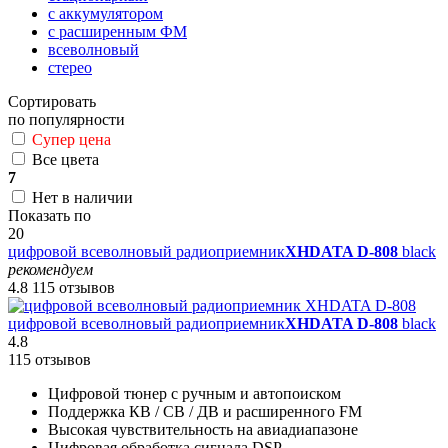
с аккумулятором
с расширенным ФМ
всеволновый
стерео
Сортировать
по популярности
Супер цена
Все цвета
7
Нет в наличии
Показать по
20
цифровой всеволновый радиоприемник
XHDATA D-808
black
рекомендуем
4.8
115 отзывов
цифровой всеволновый радиоприемник
XHDATA D-808
black
4.8
115 отзывов
Цифровой тюнер с ручным и автопоиском
Поддержка КВ / СВ / ДВ и расширенного FM
Высокая чувствительность на авиадиапазоне
Цифровая обработка сигнала DSP