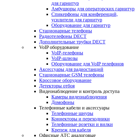
для гарнитур
Амбушюры для операторских гарнитур
Cпикерфоны для конференций,
усилители для гарнитур
Оборудование для гарнитур
Стационарные телефоны
Радиотелефоны DECT
Дополнительные трубки DECT
VoIP оборудование
VoIP-телефоны
VoIP-шлюзы
Оборудование для VoIP телефонов
Аксессуары для радиостанций
Стационарные GSM телефоны
Кроссовое оборудование
Детекторы отбоя
Видеонаблюдение и контроль доступа
Камеры видеонаблюдения
Домофоны
Телефонные кабели и аксессуары
Телефонные шнуры
Коннекторы и переходники
Телефонные розетки и вилки
Крепеж для кабеля
Офисные АТС аналоговые