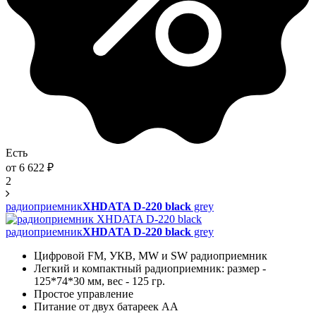
Есть
от
6 622
₽
2
радиоприемник
XHDATA D-220 black
grey
радиоприемник
XHDATA D-220 black
grey
Цифровой FM, УКВ, MW и SW радиоприемник
Легкий и компактный радиоприемник: размер -
125*74*30 мм, вес - 125 гр.
Простое управление
Питание от двух батареек АА