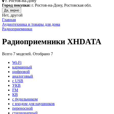
г.
Ростов-на-Дону
Город покупки:
г. Ростов-на-Дону, Ростовская обл.
Да, верно
Нет, другой
Главная
Аудиотехника и товары для дома
Радиоприемники
Радиоприемники XHDATA
Всего
7
моделей. Отобрано
7
Wi-Fi
карманный
цифровой
аналоговый
c USB
УКВ
FM
КВ
с будильником
с входом для наушников
переносной
стационарный