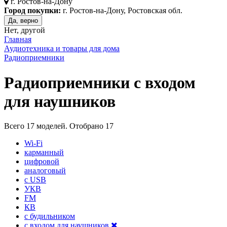
г.
Ростов-на-Дону
Город покупки:
г. Ростов-на-Дону, Ростовская обл.
Да, верно
Нет, другой
Главная
Аудиотехника и товары для дома
Радиоприемники
Радиоприемники с входом
для наушников
Всего
17
моделей. Отобрано
17
Wi-Fi
карманный
цифровой
аналоговый
c USB
УКВ
FM
КВ
с будильником
с входом для наушников