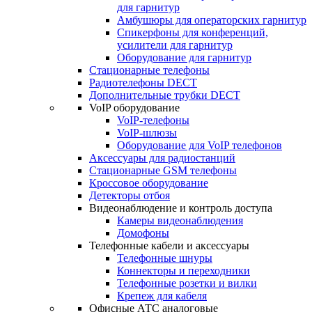
для гарнитур
Амбушюры для операторских гарнитур
Cпикерфоны для конференций,
усилители для гарнитур
Оборудование для гарнитур
Стационарные телефоны
Радиотелефоны DECT
Дополнительные трубки DECT
VoIP оборудование
VoIP-телефоны
VoIP-шлюзы
Оборудование для VoIP телефонов
Аксессуары для радиостанций
Стационарные GSM телефоны
Кроссовое оборудование
Детекторы отбоя
Видеонаблюдение и контроль доступа
Камеры видеонаблюдения
Домофоны
Телефонные кабели и аксессуары
Телефонные шнуры
Коннекторы и переходники
Телефонные розетки и вилки
Крепеж для кабеля
Офисные АТС аналоговые