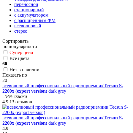
переносной
стационарный
с аккумулятором
с расширенным ФМ
всеволновый
стерео
Сортировать
по популярности
Супер цена
Все цвета
60
Нет в наличии
Показать по
20
всеволновый профессиональный радиоприемник
Tecsun S-
2200x (export version)
dark grey
-18% скидка
4.9
13 отзывов
всеволновый профессиональный радиоприемник
Tecsun S-
2200x (export version)
dark grey
4.9