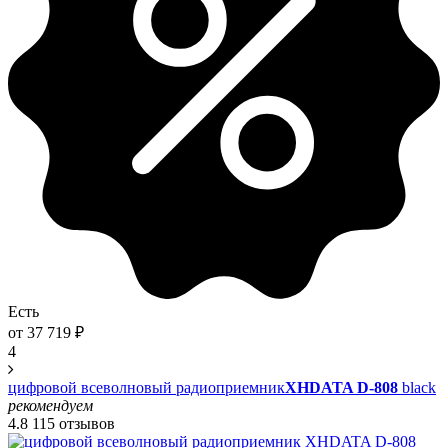
Есть
от
37 719
₽
4
цифровой всеволновый радиоприемник
XHDATA D-808
black
рекомендуем
4.8
115 отзывов