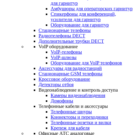
для гарнитур
Амбушюры для операторских гарнитур
Cпикерфоны для конференций,
усилители для гарнитур
Оборудование для гарнитур
Стационарные телефоны
Радиотелефоны DECT
Дополнительные трубки DECT
VoIP оборудование
VoIP-телефоны
VoIP-шлюзы
Оборудование для VoIP телефонов
Аксессуары для радиостанций
Стационарные GSM телефоны
Кроссовое оборудование
Детекторы отбоя
Видеонаблюдение и контроль доступа
Камеры видеонаблюдения
Домофоны
Телефонные кабели и аксессуары
Телефонные шнуры
Коннекторы и переходники
Телефонные розетки и вилки
Крепеж для кабеля
Офисные АТС аналоговые