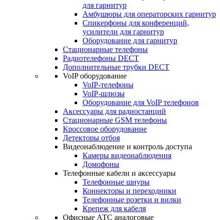
для гарнитур
Амбушюры для операторских гарнитур
Cпикерфоны для конференций,
усилители для гарнитур
Оборудование для гарнитур
Стационарные телефоны
Радиотелефоны DECT
Дополнительные трубки DECT
VoIP оборудование
VoIP-телефоны
VoIP-шлюзы
Оборудование для VoIP телефонов
Аксессуары для радиостанций
Стационарные GSM телефоны
Кроссовое оборудование
Детекторы отбоя
Видеонаблюдение и контроль доступа
Камеры видеонаблюдения
Домофоны
Телефонные кабели и аксессуары
Телефонные шнуры
Коннекторы и переходники
Телефонные розетки и вилки
Крепеж для кабеля
Офисные АТС аналоговые