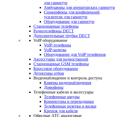
для гарнитур
Амбушюры для операторских гарнитур
Cпикерфоны для конференций,
усилители для гарнитур
Оборудование для гарнитур
Стационарные телефоны
Радиотелефоны DECT
Дополнительные трубки DECT
VoIP оборудование
VoIP-телефоны
VoIP-шлюзы
Оборудование для VoIP телефонов
Аксессуары для радиостанций
Стационарные GSM телефоны
Кроссовое оборудование
Детекторы отбоя
Видеонаблюдение и контроль доступа
Камеры видеонаблюдения
Домофоны
Телефонные кабели и аксессуары
Телефонные шнуры
Коннекторы и переходники
Телефонные розетки и вилки
Крепеж для кабеля
Офисные АТС аналоговые