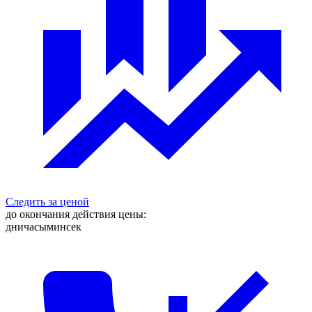
Следить за ценой
до окончания действия цены:
дни
часы
мин
сек