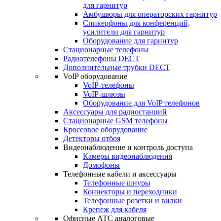
для гарнитур
Амбушюры для операторских гарнитур
Cпикерфоны для конференций,
усилители для гарнитур
Оборудование для гарнитур
Стационарные телефоны
Радиотелефоны DECT
Дополнительные трубки DECT
VoIP оборудование
VoIP-телефоны
VoIP-шлюзы
Оборудование для VoIP телефонов
Аксессуары для радиостанций
Стационарные GSM телефоны
Кроссовое оборудование
Детекторы отбоя
Видеонаблюдение и контроль доступа
Камеры видеонаблюдения
Домофоны
Телефонные кабели и аксессуары
Телефонные шнуры
Коннекторы и переходники
Телефонные розетки и вилки
Крепеж для кабеля
Офисные АТС аналоговые