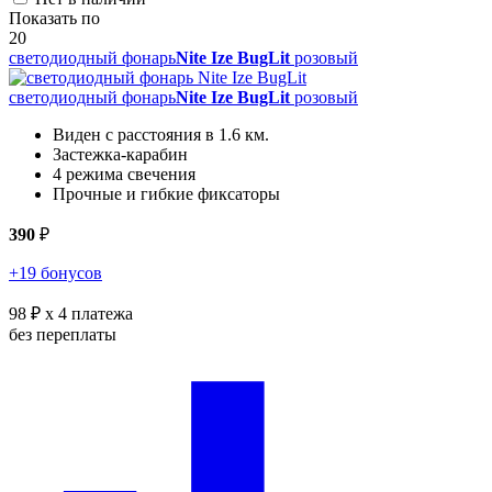
Показать по
20
светодиодный фонарь
Nite Ize BugLit
розовый
светодиодный фонарь
Nite Ize BugLit
розовый
Виден с расстояния в 1.6 км.
Застежка-карабин
4 режима свечения
Прочные и гибкие фиксаторы
390
₽
+19 бонусов
98 ₽
x 4 платежа
без переплаты