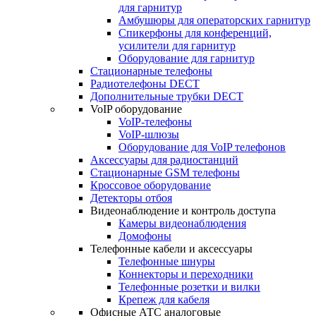
для гарнитур
Амбушюры для операторских гарнитур
Cпикерфоны для конференций,
усилители для гарнитур
Оборудование для гарнитур
Стационарные телефоны
Радиотелефоны DECT
Дополнительные трубки DECT
VoIP оборудование
VoIP-телефоны
VoIP-шлюзы
Оборудование для VoIP телефонов
Аксессуары для радиостанций
Стационарные GSM телефоны
Кроссовое оборудование
Детекторы отбоя
Видеонаблюдение и контроль доступа
Камеры видеонаблюдения
Домофоны
Телефонные кабели и аксессуары
Телефонные шнуры
Коннекторы и переходники
Телефонные розетки и вилки
Крепеж для кабеля
Офисные АТС аналоговые