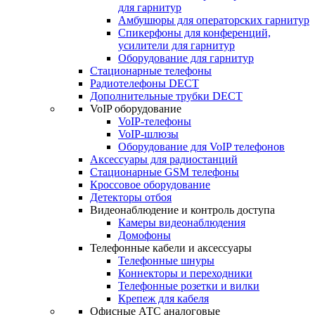
для гарнитур
Амбушюры для операторских гарнитур
Cпикерфоны для конференций,
усилители для гарнитур
Оборудование для гарнитур
Стационарные телефоны
Радиотелефоны DECT
Дополнительные трубки DECT
VoIP оборудование
VoIP-телефоны
VoIP-шлюзы
Оборудование для VoIP телефонов
Аксессуары для радиостанций
Стационарные GSM телефоны
Кроссовое оборудование
Детекторы отбоя
Видеонаблюдение и контроль доступа
Камеры видеонаблюдения
Домофоны
Телефонные кабели и аксессуары
Телефонные шнуры
Коннекторы и переходники
Телефонные розетки и вилки
Крепеж для кабеля
Офисные АТС аналоговые