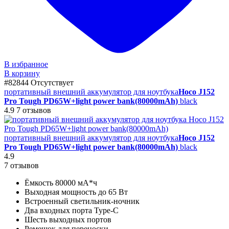
В избранное
В корзину
#82844
Отсутствует
портативный внешний аккумулятор для ноутбука
Hoco J152
Pro Tough PD65W+light power bank(80000mAh)
black
4.9
7 отзывов
портативный внешний аккумулятор для ноутбука
Hoco J152
Pro Tough PD65W+light power bank(80000mAh)
black
4.9
7 отзывов
Ёмкость 80000 мА*ч
Выходная мощность до 65 Вт
Встроенный светильник-ночник
Два входных порта Type-C
Шесть выходных портов
Ремешок для переноски