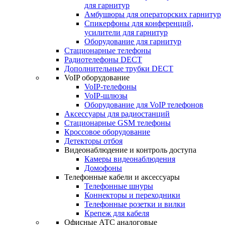
для гарнитур
Амбушюры для операторских гарнитур
Cпикерфоны для конференций,
усилители для гарнитур
Оборудование для гарнитур
Стационарные телефоны
Радиотелефоны DECT
Дополнительные трубки DECT
VoIP оборудование
VoIP-телефоны
VoIP-шлюзы
Оборудование для VoIP телефонов
Аксессуары для радиостанций
Стационарные GSM телефоны
Кроссовое оборудование
Детекторы отбоя
Видеонаблюдение и контроль доступа
Камеры видеонаблюдения
Домофоны
Телефонные кабели и аксессуары
Телефонные шнуры
Коннекторы и переходники
Телефонные розетки и вилки
Крепеж для кабеля
Офисные АТС аналоговые