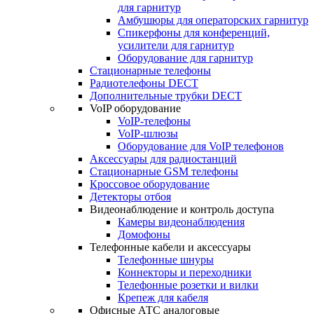
для гарнитур
Амбушюры для операторских гарнитур
Cпикерфоны для конференций,
усилители для гарнитур
Оборудование для гарнитур
Стационарные телефоны
Радиотелефоны DECT
Дополнительные трубки DECT
VoIP оборудование
VoIP-телефоны
VoIP-шлюзы
Оборудование для VoIP телефонов
Аксессуары для радиостанций
Стационарные GSM телефоны
Кроссовое оборудование
Детекторы отбоя
Видеонаблюдение и контроль доступа
Камеры видеонаблюдения
Домофоны
Телефонные кабели и аксессуары
Телефонные шнуры
Коннекторы и переходники
Телефонные розетки и вилки
Крепеж для кабеля
Офисные АТС аналоговые