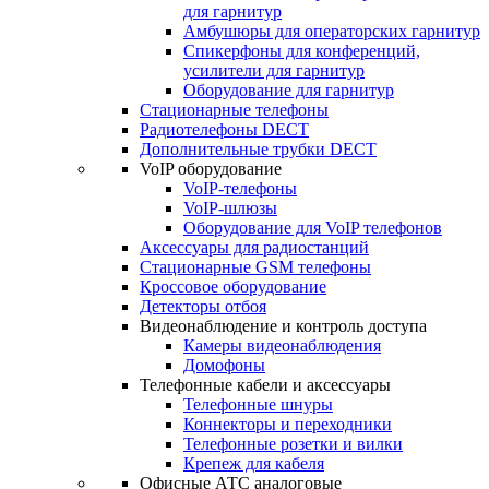
для гарнитур
Амбушюры для операторских гарнитур
Cпикерфоны для конференций,
усилители для гарнитур
Оборудование для гарнитур
Стационарные телефоны
Радиотелефоны DECT
Дополнительные трубки DECT
VoIP оборудование
VoIP-телефоны
VoIP-шлюзы
Оборудование для VoIP телефонов
Аксессуары для радиостанций
Стационарные GSM телефоны
Кроссовое оборудование
Детекторы отбоя
Видеонаблюдение и контроль доступа
Камеры видеонаблюдения
Домофоны
Телефонные кабели и аксессуары
Телефонные шнуры
Коннекторы и переходники
Телефонные розетки и вилки
Крепеж для кабеля
Офисные АТС аналоговые