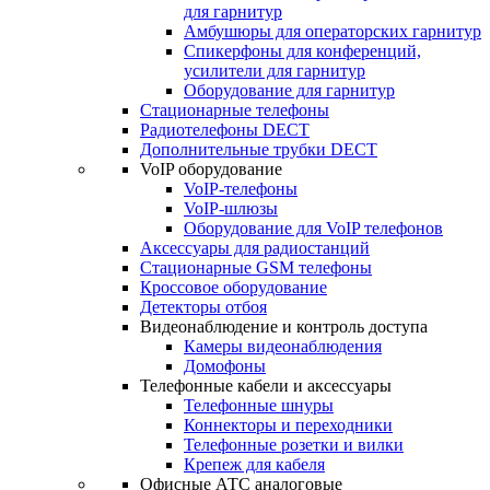
для гарнитур
Амбушюры для операторских гарнитур
Cпикерфоны для конференций,
усилители для гарнитур
Оборудование для гарнитур
Стационарные телефоны
Радиотелефоны DECT
Дополнительные трубки DECT
VoIP оборудование
VoIP-телефоны
VoIP-шлюзы
Оборудование для VoIP телефонов
Аксессуары для радиостанций
Стационарные GSM телефоны
Кроссовое оборудование
Детекторы отбоя
Видеонаблюдение и контроль доступа
Камеры видеонаблюдения
Домофоны
Телефонные кабели и аксессуары
Телефонные шнуры
Коннекторы и переходники
Телефонные розетки и вилки
Крепеж для кабеля
Офисные АТС аналоговые