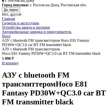
г.
Ростов-на-Дону
Город покупки:
г. Ростов-на-Дону, Ростовская обл.
Да, верно
Нет, другой
Главная
Гаджеты и аксессуары
Устройства заряда и питания
Автомобильные зарядки в прикуриватель
Hoco
АЗУ с bluetooth FM трансмиттером Hoco E81 Fantasy
PD30W+QC3.0 car BT FM transmitter black
АЗУ с bluetooth FM трансмиттером
Hoco E81 Fantasy PD30W+QC3.0 car BT FM transmitter black
1 090
₽
В корзину
АЗУ с bluetooth FM
трансмиттером
Hoco E81
Fantasy PD30W+QC3.0 car BT
FM transmitter
black