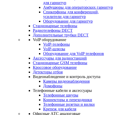
для гарнитур
Амбушюры для операторских гарнитур
Cпикерфоны для конференций,
усилители для гарнитур
Оборудование для гарнитур
Стационарные телефоны
Радиотелефоны DECT
Дополнительные трубки DECT
VoIP оборудование
VoIP-телефоны
VoIP-шлюзы
Оборудование для VoIP телефонов
Аксессуары для радиостанций
Стационарные GSM телефоны
Кроссовое оборудование
Детекторы отбоя
Видеонаблюдение и контроль доступа
Камеры видеонаблюдения
Домофоны
Телефонные кабели и аксессуары
Телефонные шнуры
Коннекторы и переходники
Телефонные розетки и вилки
Крепеж для кабеля
Офисные АТС аналоговые