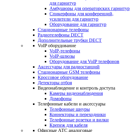
для гарнитур
Амбушюры для операторских гарнитур
Cпикерфоны для конференций,
усилители для гарнитур
Оборудование для гарнитур
Стационарные телефоны
Радиотелефоны DECT
Дополнительные трубки DECT
VoIP оборудование
VoIP-телефоны
VoIP-шлюзы
Оборудование для VoIP телефонов
Аксессуары для радиостанций
Стационарные GSM телефоны
Кроссовое оборудование
Детекторы отбоя
Видеонаблюдение и контроль доступа
Камеры видеонаблюдения
Домофоны
Телефонные кабели и аксессуары
Телефонные шнуры
Коннекторы и переходники
Телефонные розетки и вилки
Крепеж для кабеля
Офисные АТС аналоговые