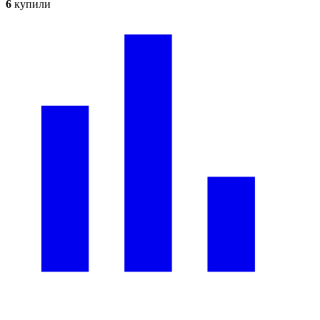
6
купили