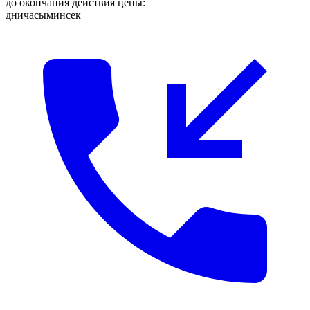
до окончания действия цены:
дни
часы
мин
сек