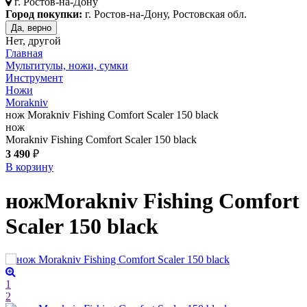
г.
Ростов-на-Дону
Город покупки:
г. Ростов-на-Дону, Ростовская обл.
Да, верно
Нет, другой
Главная
Мультитулы, ножи, сумки
Инструмент
Ножи
Morakniv
нож Morakniv Fishing Comfort Scaler 150 black
нож
Morakniv Fishing Comfort Scaler 150 black
3 490
₽
В корзину
нож
Morakniv Fishing Comfort
Scaler 150
black
1
2