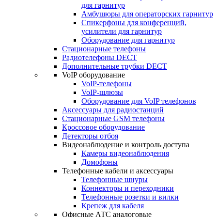
для гарнитур
Амбушюры для операторских гарнитур
Cпикерфоны для конференций,
усилители для гарнитур
Оборудование для гарнитур
Стационарные телефоны
Радиотелефоны DECT
Дополнительные трубки DECT
VoIP оборудование
VoIP-телефоны
VoIP-шлюзы
Оборудование для VoIP телефонов
Аксессуары для радиостанций
Стационарные GSM телефоны
Кроссовое оборудование
Детекторы отбоя
Видеонаблюдение и контроль доступа
Камеры видеонаблюдения
Домофоны
Телефонные кабели и аксессуары
Телефонные шнуры
Коннекторы и переходники
Телефонные розетки и вилки
Крепеж для кабеля
Офисные АТС аналоговые