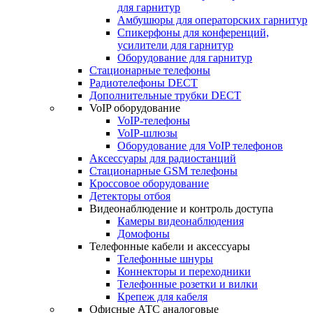
для гарнитур
Амбушюры для операторских гарнитур
Cпикерфоны для конференций,
усилители для гарнитур
Оборудование для гарнитур
Стационарные телефоны
Радиотелефоны DECT
Дополнительные трубки DECT
VoIP оборудование
VoIP-телефоны
VoIP-шлюзы
Оборудование для VoIP телефонов
Аксессуары для радиостанций
Стационарные GSM телефоны
Кроссовое оборудование
Детекторы отбоя
Видеонаблюдение и контроль доступа
Камеры видеонаблюдения
Домофоны
Телефонные кабели и аксессуары
Телефонные шнуры
Коннекторы и переходники
Телефонные розетки и вилки
Крепеж для кабеля
Офисные АТС аналоговые