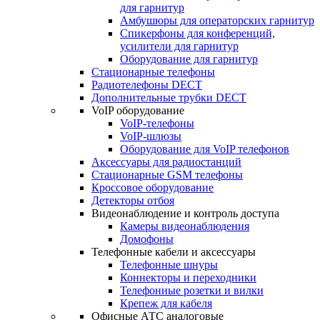
для гарнитур
Амбушюры для операторских гарнитур
Cпикерфоны для конференций,
усилители для гарнитур
Оборудование для гарнитур
Стационарные телефоны
Радиотелефоны DECT
Дополнительные трубки DECT
VoIP оборудование
VoIP-телефоны
VoIP-шлюзы
Оборудование для VoIP телефонов
Аксессуары для радиостанций
Стационарные GSM телефоны
Кроссовое оборудование
Детекторы отбоя
Видеонаблюдение и контроль доступа
Камеры видеонаблюдения
Домофоны
Телефонные кабели и аксессуары
Телефонные шнуры
Коннекторы и переходники
Телефонные розетки и вилки
Крепеж для кабеля
Офисные АТС аналоговые