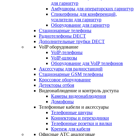
для гарнитур
Амбушюры для операторских гарнитур
Cпикерфоны для конференций,
усилители для гарнитур
Оборудование для гарнитур
Стационарные телефоны
Радиотелефоны DECT
Дополнительные трубки DECT
VoIP оборудование
VoIP-телефоны
VoIP-шлюзы
Оборудование для VoIP телефонов
Аксессуары для радиостанций
Стационарные GSM телефоны
Кроссовое оборудование
Детекторы отбоя
Видеонаблюдение и контроль доступа
Камеры видеонаблюдения
Домофоны
Телефонные кабели и аксессуары
Телефонные шнуры
Коннекторы и переходники
Телефонные розетки и вилки
Крепеж для кабеля
Офисные АТС аналоговые