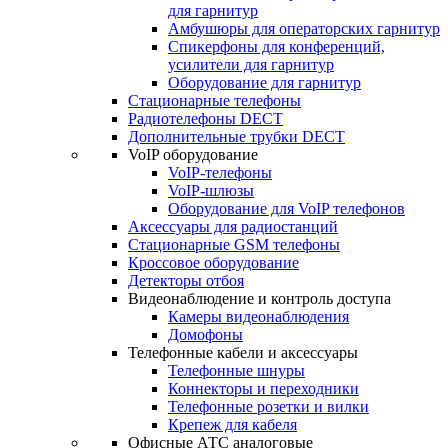
для гарнитур
Амбушюры для операторских гарнитур
Cпикерфоны для конференций,
усилители для гарнитур
Оборудование для гарнитур
Стационарные телефоны
Радиотелефоны DECT
Дополнительные трубки DECT
VoIP оборудование
VoIP-телефоны
VoIP-шлюзы
Оборудование для VoIP телефонов
Аксессуары для радиостанций
Стационарные GSM телефоны
Кроссовое оборудование
Детекторы отбоя
Видеонаблюдение и контроль доступа
Камеры видеонаблюдения
Домофоны
Телефонные кабели и аксессуары
Телефонные шнуры
Коннекторы и переходники
Телефонные розетки и вилки
Крепеж для кабеля
Офисные АТС аналоговые