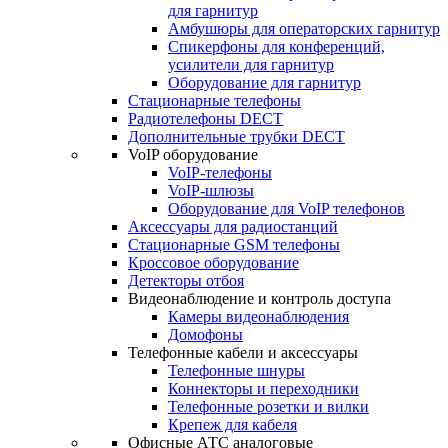
для гарнитур
Амбушюры для операторских гарнитур
Cпикерфоны для конференций,
усилители для гарнитур
Оборудование для гарнитур
Стационарные телефоны
Радиотелефоны DECT
Дополнительные трубки DECT
VoIP оборудование
VoIP-телефоны
VoIP-шлюзы
Оборудование для VoIP телефонов
Аксессуары для радиостанций
Стационарные GSM телефоны
Кроссовое оборудование
Детекторы отбоя
Видеонаблюдение и контроль доступа
Камеры видеонаблюдения
Домофоны
Телефонные кабели и аксессуары
Телефонные шнуры
Коннекторы и переходники
Телефонные розетки и вилки
Крепеж для кабеля
Офисные АТС аналоговые